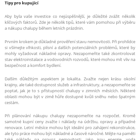
Tipy pro kupující
Aby byla vaše investice co nejúspěšnější, je důležité zvážit několik
klíčových faktorů. Zde je několik tipů, které vám pomohou při výběru
a nákupu chalupy během letních prázdnin.
Prvním krokem je důkladné prověření stavu nemovitosti. Při prohlídce
si všímejte vlhkosti, plísní a dalších potenciálních problémů, které by
mohly vyžadovat nákladné opravy. Nezapomeňte také zkontrolovat
stav elektroinstalace a vodovodních rozvodů, které mohou mít vliv na
bezpečnost a komfort bydlení.
Dalším důležitým aspektem je lokalita. Zvažte nejen krásu okolní
krajiny, ale také dostupnost služeb a infrastruktury, a nezapomeňte se
poptat, jak je to s přístupností chalupy v zimních měsících. Některé
oblasti mohou být v zimě hůře dostupné kvůli sněhu nebo špatným
cestám.
Při plánování nákupu chalupy nezapomeňte na rozpočet. Kromě
samotné kupní ceny zvažte i náklady na údržbu, opravy a případné
renovace. Letní měsíce mohou být ideální pro zahájení rekonstrukce,
ale tyto práce mohou být nákladné a časově náročné. Mějte na paměti
také náklady na provoz nemovitosti, jako jsou energie, voda