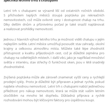
Specifika letního trhu s chalupami
Letní trh s chalupami se výrazně liší od ostatních ročních období.
S příchodem teplých měsíců stoupá poptávka po rekreačních
nemovitostech, což může ovlivnit ceny i dostupnost chalup na trhu.
Díky delším dnům a příznivému počasí je také snazší naplánovat
a realizovat prohlídky nemovitostí.
Jednou z hlavních výhod letního trhu je možnost vidět chalupu v jejím
nejlepším světle. Letní měsíce umožňují posoudit stav zahrady, okolní
krajiny a celkovou atmosféru místa. Můžete také lépe zhodnotit
přístupnost a kvalitu příjezdových cest, což je důležité zejména pro
chalupy na odlehlejších místech. I další věci, jako je například množství
světla v interiéru, stav střechy či funkčnost oken, jsou v létě snadněji
zhodnotitelné.
Zvýšená poptávka může ale zároveň znamenat vyšší ceny a rychlejší
prodejní cykly. Proto je důležité být připraven a jednat rychle, pokud
najdete vhodnou nemovitost. Letní trh s chalupami nabízí jedinečnou
příležitost pro nákup nemovitosti, která se může stát vaším letním
útočištěm na mnoho let dopředu. Důkladná příprava a rychlé
rozhodování mohou být klíčovými faktory pro úspěšnou koupi.