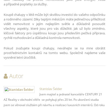
a případné poplatky za služby.
Koupě chalupy v létě může být skvělou investicí do vašeho odpočinku
a rodinného zázemí. Díky teplým měsícům máte jedinečnou příležitost
vidět nemovitost v jejím nejlepším světle a důkladně posoudit
všechny aspekty, které jsou pro vás důležité. Jak už bylo zmíněno,
klíčové faktory pro úspěšnou koupi jsou především pečlivá příprava,
rychlé rozhodování a důkladná kontrola nemovitosti.
Pokud zvažujete koupi chalupy, neváhejte se na mne obrátit
prostřednictvím kontaktů na tomto webu. Společně najdeme vaše
vysněné letní útočiště.
Autor
Stanislav Šelder
Jsem majitel a jednatel kanceláře CENTURY 21
AZ Reality v obchodní sféře se pohybuji přes 20 let. Po ukončení studia
jsem se věnoval službám při návrhu a realizaci luxusních interiérů. Od roku