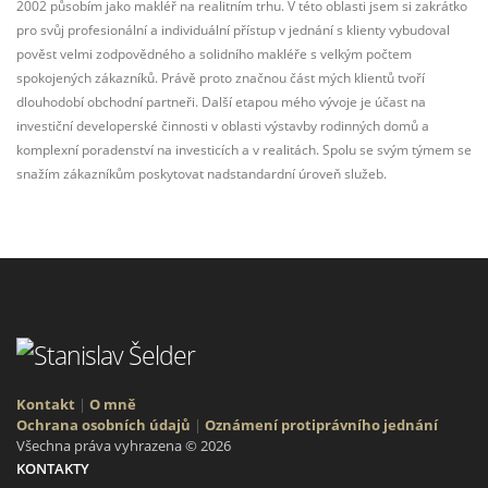
2002 působím jako makléř na realitním trhu. V této oblasti jsem si zakrátko
pro svůj profesionální a individuální přístup v jednání s klienty vybudoval
pověst velmi zodpovědného a solidního makléře s velkým počtem
spokojených zákazníků. Právě proto značnou část mých klientů tvoří
dlouhodobí obchodní partneři. Další etapou mého vývoje je účast na
investiční developerské činnosti v oblasti výstavby rodinných domů a
komplexní poradenství na investicích a v realitách. Spolu se svým týmem se
snažím zákazníkům poskytovat nadstandardní úroveň služeb.
Kontakt
|
O mně
Ochrana osobních údajů
|
Oznámení protiprávního jednání
Všechna práva vyhrazena © 2026
KONTAKTY