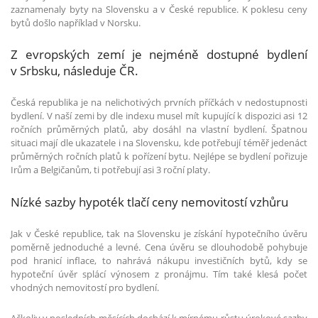
zaznamenaly byty na Slovensku a v České republice. K poklesu ceny
bytů došlo například v Norsku.
Z evropských zemí je nejméně dostupné bydlení
v Srbsku, následuje ČR.
Česká republika je na nelichotivých prvních příčkách v nedostupnosti
bydlení. V naší zemi by dle indexu musel mít kupující k dispozici asi 12
ročních průměrných platů, aby dosáhl na vlastní bydlení. Špatnou
situaci mají dle ukazatele i na Slovensku, kde potřebují téměř jedenáct
průměrných ročních platů k pořízení bytu. Nejlépe se bydlení pořizuje
Irům a Belgičanům, ti potřebují asi 3 roční platy.
Nízké sazby hypoték tlačí ceny nemovitostí vzhůru
Jak v České republice, tak na Slovensku je získání hypotečního úvěru
poměrně jednoduché a levné. Cena úvěru se dlouhodobě pohybuje
pod hranicí inflace, to nahrává nákupu investičních bytů, kdy se
hypoteční úvěr splácí výnosem z pronájmu. Tím také klesá počet
vhodných nemovitostí pro bydlení.
Ačkoliv v posledních měsících dochází k mírnému růstu úrokové sazby