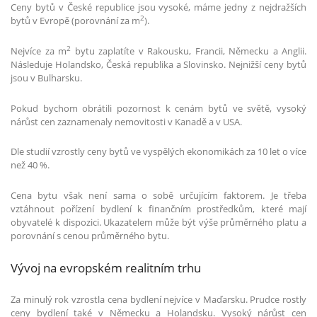
Ceny bytů v České republice jsou vysoké, máme jedny z nejdražších
2
bytů v Evropě (porovnání za m
).
2
Nejvíce za m
bytu zaplatíte v Rakousku, Francii, Německu a Anglii.
Následuje Holandsko, Česká republika a Slovinsko. Nejnižší ceny bytů
jsou v Bulharsku.
Pokud bychom obrátili pozornost k cenám bytů ve světě, vysoký
nárůst cen zaznamenaly nemovitosti v Kanadě a v USA.
Dle studií vzrostly ceny bytů ve vyspělých ekonomikách za 10 let o více
než 40 %.
Cena bytu však není sama o sobě určujícím faktorem. Je třeba
vztáhnout pořízení bydlení k finančním prostředkům, které mají
obyvatelé k dispozici. Ukazatelem může být výše průměrného platu a
porovnání s cenou průměrného bytu.
Vývoj na evropském realitním trhu
Za minulý rok vzrostla cena bydlení nejvíce v Maďarsku. Prudce rostly
ceny bydlení také v Německu a Holandsku. Vysoký nárůst cen