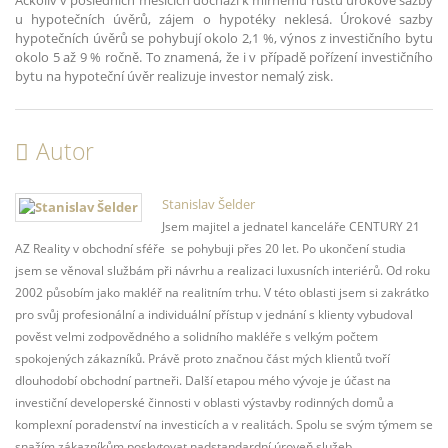
u hypotečních úvěrů, zájem o hypotéky neklesá. Úrokové sazby
hypotečních úvěrů se pohybují okolo 2,1 %, výnos z investičního bytu
okolo 5 až 9 % ročně. To znamená, že i v případě pořízení investičního
bytu na hypoteční úvěr realizuje investor nemalý zisk.
Autor
Stanislav Šelder
Jsem majitel a jednatel kanceláře CENTURY 21
AZ Reality v obchodní sféře se pohybuji přes 20 let. Po ukončení studia
jsem se věnoval službám při návrhu a realizaci luxusních interiérů. Od roku
2002 působím jako makléř na realitním trhu. V této oblasti jsem si zakrátko
pro svůj profesionální a individuální přístup v jednání s klienty vybudoval
pověst velmi zodpovědného a solidního makléře s velkým počtem
spokojených zákazníků. Právě proto značnou část mých klientů tvoří
dlouhodobí obchodní partneři. Další etapou mého vývoje je účast na
investiční developerské činnosti v oblasti výstavby rodinných domů a
komplexní poradenství na investicích a v realitách. Spolu se svým týmem se
snažím zákazníkům poskytovat nadstandardní úroveň služeb.