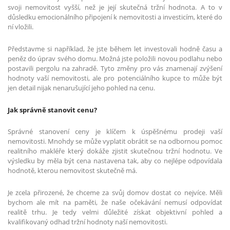
svoji nemovitost vyšší, než je její skutečná tržní hodnota. A to v
důsledku emocionálního připojení k nemovitosti a investicím, které do
ní vložili.
Představme si například, že jste během let investovali hodně času a
peněz do úprav svého domu. Možná jste položili novou podlahu nebo
postavili pergolu na zahradě. Tyto změny pro vás znamenají zvýšení
hodnoty vaší nemovitosti, ale pro potenciálního kupce to může být
jen detail nijak nenarušující jeho pohled na cenu.
Jak správně stanovit cenu?
Správné stanovení ceny je klíčem k úspěšnému prodeji vaší
nemovitosti. Mnohdy se může vyplatit obrátit se na odbornou pomoc
realitního makléře který dokáže zjistit skutečnou tržní hodnotu. Ve
výsledku by měla být cena nastavena tak, aby co nejlépe odpovídala
hodnotě, kterou nemovitost skutečně má.
Je zcela přirozené, že chceme za svůj domov dostat co nejvíce. Měli
bychom ale mít na paměti, že naše očekávání nemusí odpovídat
realitě trhu. Je tedy velmi důležité získat objektivní pohled a
kvalifikovaný odhad tržní hodnoty naší nemovitosti.