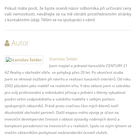
Pokud máte pocit, že byste ocenili názor odborníka při určování ceny
vaší nemovitosti, neváhejte se na mě obrátit prostřednictvím stránky
s kontaktními údaji. Těším se na spolupráci s vámi!
Autor
Stanislav Šelder
Jsem majitel a jednatel kanceláře CENTURY 21
AZ Reality v obchodní sféře se pohybuji přes 20 let. Po ukončení studia
jsem se věnoval službám při návrhu a realizaci luxusních interiérů. Od roku
2002 působím jako makléř na realitním trhu. V této oblasti jsem si zakrátko
pro svůj profesionální a individuální přístup v jednání s klienty vybudoval
pověst velmi zodpovědného a solidního makléře s velkým počtem
spokojených zákazníků. Právě proto značnou část mých klientů tvoří
dlouhodobí obchodní partneři. Další etapou mého vývoje je účast na
investiční developerské činnosti v oblasti výstavby rodinných domů a
komplexní poradenství na investicích a v realitách. Spolu se svým týmem se
snažím zákazníkům poskytovat nadstandardní úroveň služeb.