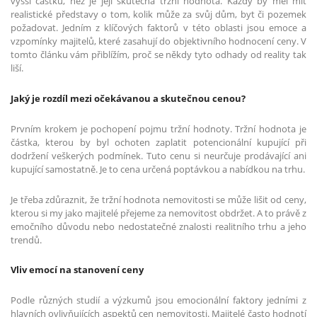
vyšší částku, než je její skutečná tržní hodnota. Každý by měl mít
realistické představy o tom, kolik může za svůj dům, byt či pozemek
požadovat. Jedním z klíčových faktorů v této oblasti jsou emoce a
vzpomínky majitelů, které zasahují do objektivního hodnocení ceny. V
tomto článku vám přiblížím, proč se někdy tyto odhady od reality tak
liší.
Jaký je rozdíl mezi očekávanou a skutečnou cenou?
Prvním krokem je pochopení pojmu tržní hodnoty. Tržní hodnota je
částka, kterou by byl ochoten zaplatit potencionální kupující při
dodržení veškerých podmínek. Tuto cenu si neurčuje prodávající ani
kupující samostatně. Je to cena určená poptávkou a nabídkou na trhu.
Je třeba zdůraznit, že tržní hodnota nemovitosti se může lišit od ceny,
kterou si my jako majitelé přejeme za nemovitost obdržet. A to právě z
emočního důvodu nebo nedostatečné znalosti realitního trhu a jeho
trendů.
Vliv emocí na stanovení ceny
Podle různých studií a výzkumů jsou emocionální faktory jedními z
hlavních ovlivňujících aspektů cen nemovitosti. Majitelé často hodnotí