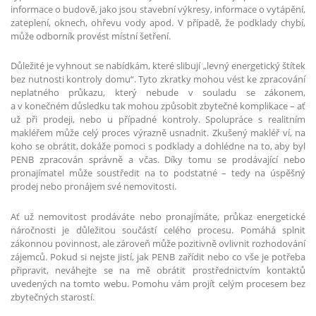
informace o budově, jako jsou stavební výkresy, informace o vytápění,
zateplení, oknech, ohřevu vody apod. V případě, že podklady chybí,
může odborník provést místní šetření.
Důležité je vyhnout se nabídkám, které slibují „levný energetický štítek
bez nutnosti kontroly domu“. Tyto zkratky mohou vést ke zpracování
neplatného průkazu, který nebude v souladu se zákonem,
a v konečném důsledku tak mohou způsobit zbytečné komplikace – ať
už při prodeji, nebo u případné kontroly. Spolupráce s realitním
makléřem může celý proces výrazně usnadnit. Zkušený makléř ví, na
koho se obrátit, dokáže pomoci s podklady a dohlédne na to, aby byl
PENB zpracován správně a včas. Díky tomu se prodávající nebo
pronajímatel může soustředit na to podstatné – tedy na úspěšný
prodej nebo pronájem své nemovitosti.
Ať už nemovitost prodáváte nebo pronajímáte, průkaz energetické
náročnosti je důležitou součástí celého procesu. Pomáhá splnit
zákonnou povinnost, ale zároveň může pozitivně ovlivnit rozhodování
zájemců. Pokud si nejste jistí, jak PENB zařídit nebo co vše je potřeba
připravit, neváhejte se na mě obrátit prostřednictvím kontaktů
uvedených na tomto webu. Pomohu vám projít celým procesem bez
zbytečných starostí.