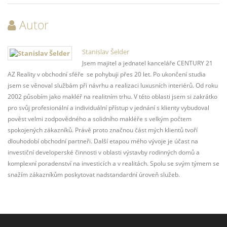
Autor
Stanislav Šelder
Jsem majitel a jednatel kanceláře CENTURY 21
AZ Reality v obchodní sféře se pohybuji přes 20 let. Po ukončení studia
jsem se věnoval službám při návrhu a realizaci luxusních interiérů. Od roku
2002 působím jako makléř na realitním trhu. V této oblasti jsem si zakrátko
pro svůj profesionální a individuální přístup v jednání s klienty vybudoval
pověst velmi zodpovědného a solidního makléře s velkým počtem
spokojených zákazníků. Právě proto značnou část mých klientů tvoří
dlouhodobí obchodní partneři. Další etapou mého vývoje je účast na
investiční developerské činnosti v oblasti výstavby rodinných domů a
komplexní poradenství na investicích a v realitách. Spolu se svým týmem se
snažím zákazníkům poskytovat nadstandardní úroveň služeb.