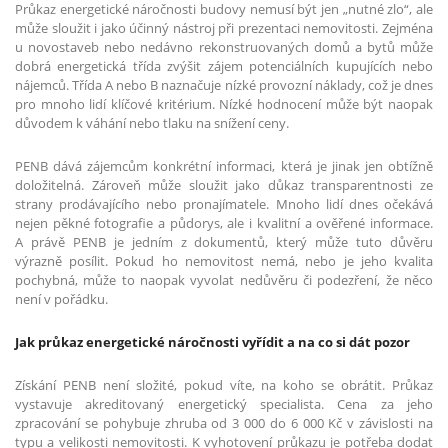
Průkaz energetické náročnosti budovy nemusí být jen „nutné zlo“, ale
může sloužit i jako účinný nástroj při prezentaci nemovitosti. Zejména
u novostaveb nebo nedávno rekonstruovaných domů a bytů může
dobrá energetická třída zvýšit zájem potenciálních kupujících nebo
nájemců. Třída A nebo B naznačuje nízké provozní náklady, což je dnes
pro mnoho lidí klíčové kritérium. Nízké hodnocení může být naopak
důvodem k váhání nebo tlaku na snížení ceny.
PENB dává zájemcům konkrétní informaci, která je jinak jen obtížně
doložitelná. Zároveň může sloužit jako důkaz transparentnosti ze
strany prodávajícího nebo pronajímatele. Mnoho lidí dnes očekává
nejen pěkné fotografie a půdorys, ale i kvalitní a ověřené informace.
A právě PENB je jedním z dokumentů, který může tuto důvěru
výrazně posílit. Pokud ho nemovitost nemá, nebo je jeho kvalita
pochybná, může to naopak vyvolat nedůvěru či podezření, že něco
není v pořádku.
Jak průkaz energetické náročnosti vyřídit a na co si dát pozor
Získání PENB není složité, pokud víte, na koho se obrátit. Průkaz
vystavuje akreditovaný energetický specialista. Cena za jeho
zpracování se pohybuje zhruba od 3 000 do 6 000 Kč v závislosti na
typu a velikosti nemovitosti. K vyhotovení průkazu je potřeba dodat