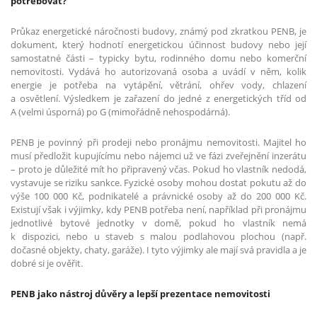
potřebovat?
Průkaz energetické náročnosti budovy, známý pod zkratkou PENB, je
dokument, který hodnotí energetickou účinnost budovy nebo její
samostatné části – typicky bytu, rodinného domu nebo komerční
nemovitosti. Vydává ho autorizovaná osoba a uvádí v něm, kolik
energie je potřeba na vytápění, větrání, ohřev vody, chlazení
a osvětlení. Výsledkem je zařazení do jedné z energetických tříd od
A (velmi úsporná) po G (mimořádně nehospodárná).
PENB je povinný při prodeji nebo pronájmu nemovitosti. Majitel ho
musí předložit kupujícímu nebo nájemci už ve fázi zveřejnění inzerátu
– proto je důležité mít ho připravený včas. Pokud ho vlastník nedodá,
vystavuje se riziku sankce. Fyzické osoby mohou dostat pokutu až do
výše 100 000 Kč, podnikatelé a právnické osoby až do 200 000 Kč.
Existují však i výjimky, kdy PENB potřeba není, například při pronájmu
jednotlivé bytové jednotky v domě, pokud ho vlastník nemá
k dispozici, nebo u staveb s malou podlahovou plochou (např.
dočasné objekty, chaty, garáže). I tyto výjimky ale mají svá pravidla a je
dobré si je ověřit.
PENB jako nástroj důvěry a lepší prezentace nemovitosti