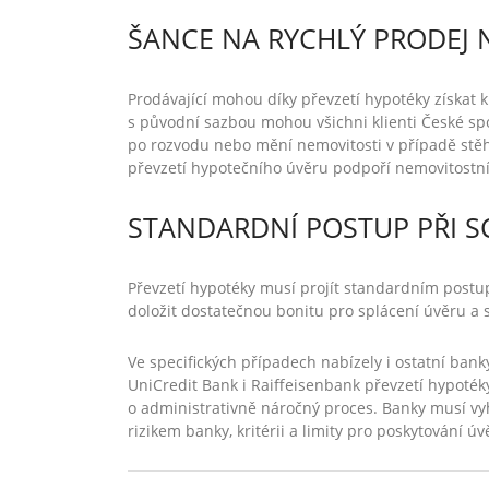
ŠANCE NA RYCHLÝ PRODEJ 
Prodávající mohou díky převzetí hypotéky získat 
s původní sazbou mohou všichni klienti České spoř
po rozvodu nebo mění nemovitosti v případě stěh
převzetí hypotečního úvěru podpoří nemovitostní
STANDARDNÍ POSTUP PŘI S
Převzetí hypotéky musí projít standardním postu
doložit dostatečnou bonitu pro splácení úvěru a 
Ve specifických případech nabízely i ostatní ban
UniCredit Bank i Raiffeisenbank převzetí hypotéky
o administrativně náročný proces. Banky musí vy
rizikem banky, kritérii a limity pro poskytování ú