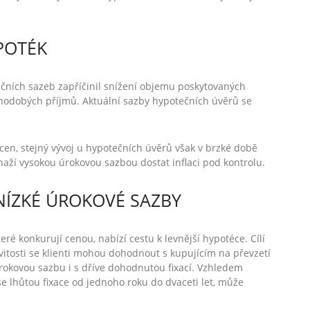
POTÉK
čních sazeb zapříčinil snížení objemu poskytovaných
uhodobých příjmů. Aktuální sazby hypotečních úvěrů se
en, stejný vývoj u hypotečních úvěrů však v brzké době
naží vysokou úrokovou sazbou dostat inflaci pod kontrolu.
NÍZKÉ ÚROKOVÉ SAZBY
ré konkurují cenou, nabízí cestu k levnější hypotéce. Cílí
itosti se klienti mohou dohodnout s kupujícím na převzetí
úrokovou sazbu i s dříve dohodnutou fixací. Vzhledem
se lhůtou fixace od jednoho roku do dvaceti let, může