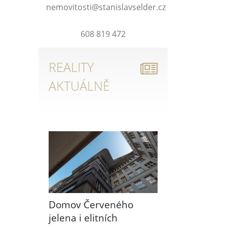
nemovitosti@stanislavselder.cz
608 819 472
REALITY
AKTUÁLNĚ
Domov Červeného
jelena i elitních