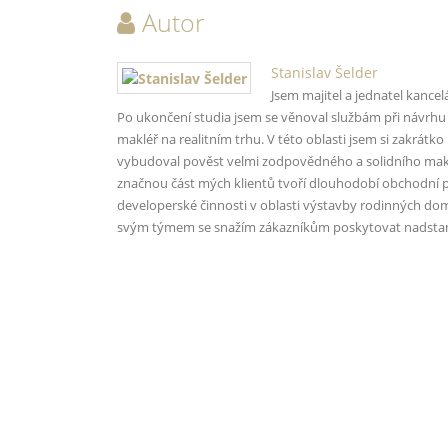
Autor
Stanislav Šelder
Jsem majitel a jednatel kance
Po ukončení studia jsem se věnoval službám při návrhu a
makléř na realitním trhu. V této oblasti jsem si zakrátko 
vybudoval pověst velmi zodpovědného a solidního mak
značnou část mých klientů tvoří dlouhodobí obchodní pa
developerské činnosti v oblasti výstavby rodinných domů
svým týmem se snažím zákazníkům poskytovat nadstan