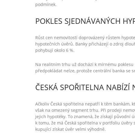
podmínek.
POKLES SJEDNÁVANÝCH HY
Růst cen nemovitostí doprovázený růstem hypote
hypotečních úvěrů. Banky přicházejí o zdroj dlo
pohybují okolo 6 %.
Na realitním trhu už dochází k mírnému poklesu c
předpokládat nelze, protože centrální banka se s
ČESKÁ SPOŘITELNA NABÍZÍ 
Ačkoliv Česká spořitelna nepatří k těm bankám, kte
však na omezený segment trhu. Při prodeji nemov
jejich hypotéky. To znamená, že získají původní 
k tomu, že má Česká spořitelna v portfoliu úvěry 
kupující získat úvěr velmi výhodně.