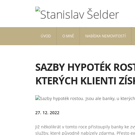
ÚVOD
O MNĚ
NABÍDKA NEMOVITOSTÍ
SAZBY HYPOTÉK ROST
KTERÝCH KLIENTI ZÍS
27. 12. 2022
Již několikrát v tomto roce přistoupily banky ke
služby, které původně nabízely zdarma. Přesto exi