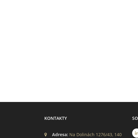
KONTAKTY
SO
Adresa:
Na Dolinách 1276/43, 140