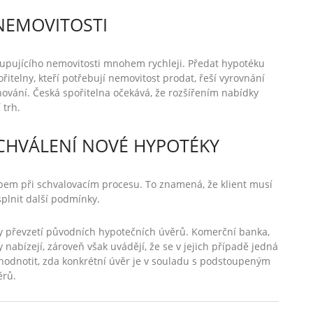
NEMOVITOSTI
kupujícího nemovitosti mnohem rychleji. Předat hypotéku
itelny, kteří potřebují nemovitost prodat, řeší vyrovnání
ování. Česká spořitelna očekává, že rozšířením nabídky
 trh.
CHVÁLENÍ NOVÉ HYPOTÉKY
pem při schvalovacím procesu. To znamená, že klient musí
splnit další podmínky.
ky převzetí původních hypotečních úvěrů. Komerční banka,
 nabízejí, zároveň však uvádějí, že se v jejich případě jedná
hodnotit, zda konkrétní úvěr je v souladu s podstoupeným
věrů.