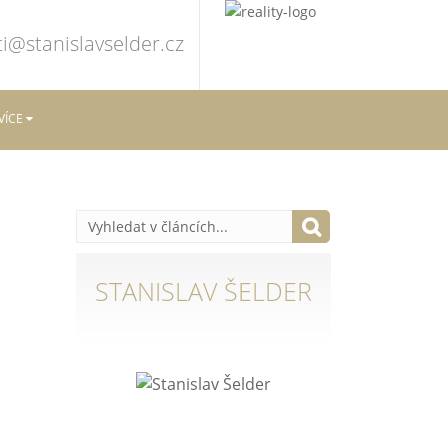
i@stanislavselder.cz
VÍCE
STANISLAV ŠELDER