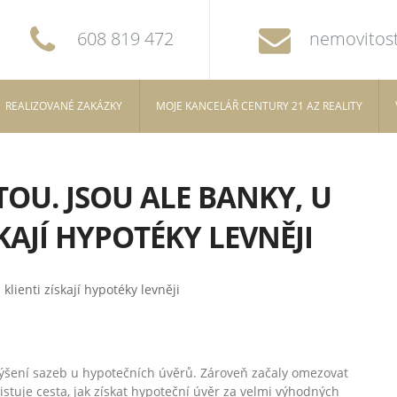
608 819 472
nemovitost
REALIZOVANÉ ZAKÁZKY
MOJE KANCELÁŘ CENTURY 21 AZ REALITY
OU. JSOU ALE BANKY, U
KAJÍ HYPOTÉKY LEVNĚJI
 zvýšení sazeb u hypotečních úvěrů. Zároveň začaly omezovat
stuje cesta, jak získat hypoteční úvěr za velmi výhodných