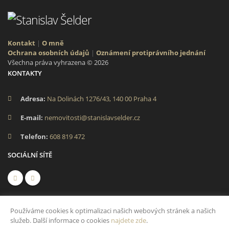
Kontakt
|
O mně
Ochrana osobních údajů
|
Oznámení protiprávního jednání
Všechna práva vyhrazena © 2026
KONTAKTY
Adresa:
Na Dolinách 1276/43, 140 00 Praha 4
E-mail:
nemovitosti@stanislavselder.cz
Telefon:
608 819 472
SOCIÁLNÍ SÍTĚ
Používáme cookies k optimalizaci našich webových stránek a našich
služeb. Další informace o cookies
najdete zde
.