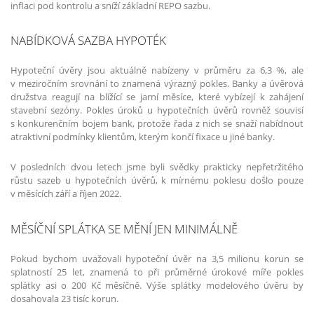
inflaci pod kontrolu a sníží základní REPO sazbu.
NABÍDKOVÁ SAZBA HYPOTÉK
Hypoteční úvěry jsou aktuálně nabízeny v průměru za 6,3 %, ale
v meziročním srovnání to znamená výrazný pokles. Banky a úvěrová
družstva reagují na blížící se jarní měsíce, které vybízejí k zahájení
stavební sezóny. Pokles úroků u hypotečních úvěrů rovněž souvisí
s konkurenčním bojem bank, protože řada z nich se snaží nabídnout
atraktivní podmínky klientům, kterým končí fixace u jiné banky.
V posledních dvou letech jsme byli svědky prakticky nepřetržitého
růstu sazeb u hypotečních úvěrů, k mírnému poklesu došlo pouze
v měsících září a říjen 2022.
MĚSÍČNÍ SPLÁTKA SE MĚNÍ JEN MINIMÁLNĚ
Pokud bychom uvažovali hypoteční úvěr na 3,5 milionu korun se
splatností 25 let, znamená to při průměrné úrokové míře pokles
splátky asi o 200 Kč měsíčně. Výše splátky modelového úvěru by
dosahovala 23 tisíc korun.