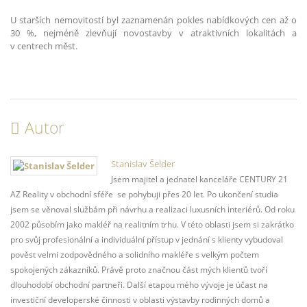
U starších nemovitostí byl zaznamenán pokles nabídkových cen až o
30 %, nejméně zlevňují novostavby v atraktivních lokalitách a
v centrech měst.
Autor
Stanislav Šelder
Jsem majitel a jednatel kanceláře CENTURY 21
AZ Reality v obchodní sféře se pohybuji přes 20 let. Po ukončení studia
jsem se věnoval službám při návrhu a realizaci luxusních interiérů. Od roku
2002 působím jako makléř na realitním trhu. V této oblasti jsem si zakrátko
pro svůj profesionální a individuální přístup v jednání s klienty vybudoval
pověst velmi zodpovědného a solidního makléře s velkým počtem
spokojených zákazníků. Právě proto značnou část mých klientů tvoří
dlouhodobí obchodní partneři. Další etapou mého vývoje je účast na
investiční developerské činnosti v oblasti výstavby rodinných domů a