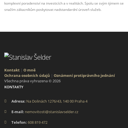
komplexní poradenství na investicích a v realitách. Spolu se svým týmem se
snažím zákazníkům poskytovat nadstandardní úroveň služeb.
Kontakt
|
O mně
Ochrana osobních údajů
|
Oznámení protiprávního jednání
Všechna práva vyhrazena © 2026
KONTAKTY
Adresa:
Na Dolinách 1276/43, 140 00 Praha 4
E-mail:
nemovitosti@stanislavselder.cz
Telefon:
608 819 472