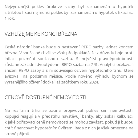
Nejvýraznější pokles úrokové sazby byl zaznamenán u hypoték
s tříletou fixací nejmenší pokles byl zaznamenán u hypoték s fixací na
1 rok.
VZHLÍŽEJME KE KONCI BŘEZNA
Česká národní banka bude o nastavení REPO sazby jednat koncem
března. V současné chvíli se však předpokládá, že z důvodu boje proti
inflaci pozmění současnou sazbu. S největší pravděpodobností
zůstane základní dvoutýdenní REPO sazba na 7 %. Analytici očekávali
snížení REPO sazby a s ní související oživení hypotečního trhu, které
avizovali na podzimní měsíce. Podle nového výhledu bychom se
výraznějšího oživení dočkali až začátkem roku 2024.
CENOVĚ DOSTUPNÉ NEMOVITOSTI
Na realitním trhu se začíná projevovat pokles cen nemovitostí,
kupující reagují a v předstihu navštěvují banky, aby získali kalkulaci,
k jaké pořizovací ceně nemovitosti se mohou zavázat, pokud ji budou
chtít financovat hypotečním úvěrem. Řada z nich je však omezena na
straně příjmů.